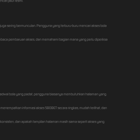
ari jalur resmi.
m juga sering bermunculan. Pengguna yang terburu-buru mencari akses bola
membaca pembaruan akses, dan memahami bagian mana yang perlu diperiksa
n jadwal bola yang padat, pengguna biasanya membutuhkan halaman yang
u menempatkan informasi akses SBOBET secara ringkas, mudah terlihat, dan
konsisten, dan apakah tampilan halaman masih sama seperti akses yang