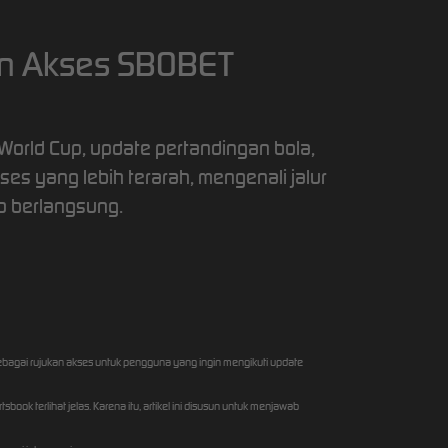
an Akses SBOBET
orld Cup, update pertandingan bola,
es yang lebih terarah, mengenali jalur
up berlangsung.
bagai rujukan akses untuk pengguna yang ingin mengikuti update
 terlihat jelas. Karena itu, artikel ini disusun untuk menjawab