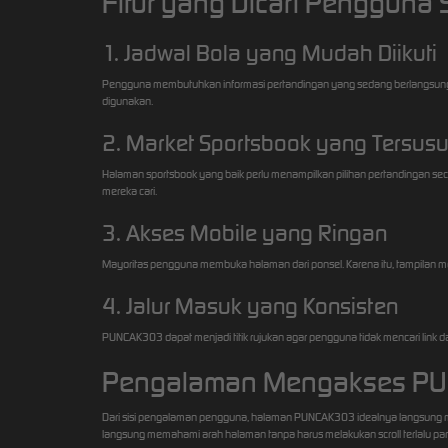
Fitur yang Dicari Pengguna
1. Jadwal Bola yang Mudah Diikuti
Pengguna membutuhkan informasi pertandingan yang sedang berlangsung, ja
digunakan.
2. Market Sportsbook yang Tersus
Halaman sportsbook yang baik perlu menampilkan pilihan pertandingan sec
mereka cari.
3. Akses Mobile yang Ringan
Mayoritas pengguna membuka halaman dari ponsel. Karena itu, tampilan mobil
4. Jalur Masuk yang Konsisten
PUNCAK303 dapat menjadi titik rujukan agar pengguna tidak mencari link d
Pengalaman Mengakses PU
Dari sisi pengalaman pengguna, halaman PUNCAK303 idealnya langsung men
langsung memahami arah halaman tanpa harus melakukan scroll terlalu pa