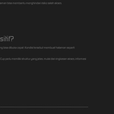
alaman bisa membantu menghindari risiko salah akses.
itif?
yang bisa dibuka cepat. Kondisi tersebut membuat halaman seperti
erlu memiliki struktur yang jelas, mulai dari ringkasan akses, informasi