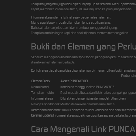
Tampilan yang baik juga tidak dipenuhi pop-up berlebihan. Menu sportsb
cepat, membaca informasi utama, lalu melanjutkan ke jalur yang tersedia.
Informasi akses utama terlihat sejak bagian atas halaman.
Menu sportsbook mudah ditemukan tanpa scroll panjang.
Bahasa halaman jelas dan tidak membuat pengguna bingung.
Tampilan mobile ringan, rapi, dan tidak dipenuhi elemen mencurigakan.
Bukti dan Elemen yang Perl
Sebelum menggunakan halaman sportsbook, pengguna perlu memeriksa bebe
diarahkan ke halaman berbeda.
Contoh area visual yang bisa digunakan untuk menampilkan bukti tampilan
Perbandin
Elemen Dicek
Akses PUNCAK303
Nama brand
Konsisten menggunakan PUNCAK303.
Tampilan mobile
Rapi, mudah dibaca, dan tidak terlalu banyak ganggua
Informasi akses
Diletakkan dengan jelas dan mudah ditemukan.
Navigasi sportsbook
Mudah ditemukan dari halaman utama.
Keamanan halaman
Struktur halaman terlihat konsisten dan tidak mema
Catatan update:
Informasi akses sebaiknya diperiksa secara berkala, terutam
Cara Mengenali Link PUNC