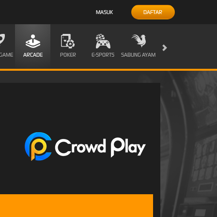
MASUK
DAFTAR
 GAME
ARCADE
POKER
E-SPORTS
SABUNG AYAM
PROMOSI