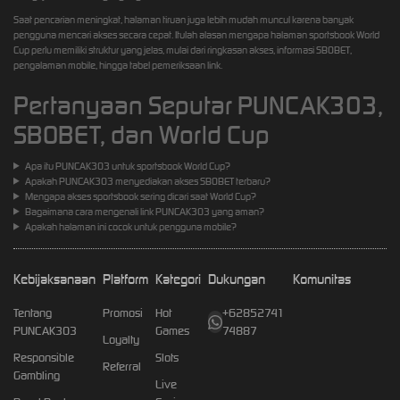
Saat pencarian meningkat, halaman tiruan juga lebih mudah muncul karena banyak
pengguna mencari akses secara cepat. Itulah alasan mengapa halaman sportsbook World
Cup perlu memiliki struktur yang jelas, mulai dari ringkasan akses, informasi SBOBET,
pengalaman mobile, hingga tabel pemeriksaan link.
Pertanyaan Seputar PUNCAK303,
SBOBET, dan World Cup
Apa itu PUNCAK303 untuk sportsbook World Cup?
Apakah PUNCAK303 menyediakan akses SBOBET terbaru?
Mengapa akses sportsbook sering dicari saat World Cup?
Bagaimana cara mengenali link PUNCAK303 yang aman?
Apakah halaman ini cocok untuk pengguna mobile?
Kebijaksanaan
Platform
Kategori
Dukungan
Komunitas
Tentang
Promosi
Hot
+62852741
PUNCAK303
Games
74887
Loyalty
Responsible
Slots
Referral
Gambling
Live