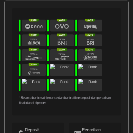
* Selama bank maintenance dan bank offline deposit dan penarikan
tidak dapat diproses
Deposit
Penarikan