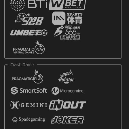
Crash Game