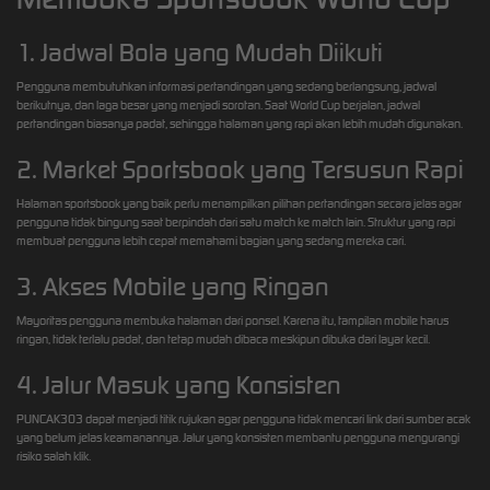
1. Jadwal Bola yang Mudah Diikuti
Pengguna membutuhkan informasi pertandingan yang sedang berlangsung, jadwal
berikutnya, dan laga besar yang menjadi sorotan. Saat World Cup berjalan, jadwal
pertandingan biasanya padat, sehingga halaman yang rapi akan lebih mudah digunakan.
2. Market Sportsbook yang Tersusun Rapi
Halaman sportsbook yang baik perlu menampilkan pilihan pertandingan secara jelas agar
pengguna tidak bingung saat berpindah dari satu match ke match lain. Struktur yang rapi
membuat pengguna lebih cepat memahami bagian yang sedang mereka cari.
3. Akses Mobile yang Ringan
Mayoritas pengguna membuka halaman dari ponsel. Karena itu, tampilan mobile harus
ringan, tidak terlalu padat, dan tetap mudah dibaca meskipun dibuka dari layar kecil.
4. Jalur Masuk yang Konsisten
PUNCAK303 dapat menjadi titik rujukan agar pengguna tidak mencari link dari sumber acak
yang belum jelas keamanannya. Jalur yang konsisten membantu pengguna mengurangi
risiko salah klik.