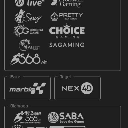
Race
Togel
Olahraga