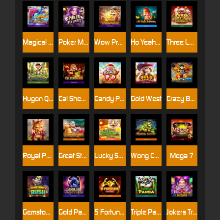
Magical Lamp
Poker Maxways
Wow Prosperity
Ho Yeah Monkey
Three Lucky Stars
Hugon Quest
Cai Shen 888
Candy Pop
Gold West
Crazy Bomber
Royal Paws Maxways
Great Stars
Lucky Snake Wheel
Wong Choy
Mega 7
Gemstone Rush
Gold Panther
5 Fortune SA
Triple Panda
Jokers Treasure Exclusive