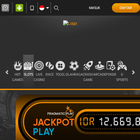
MASUK
DAFTAR
HOT
SLOTS
LIVE
RACE
TOGEL
OLAHRAGA
CRASH
ARCADE
POKER
E-
SABUN
GAMES
CASINO
GAME
SPORTS
AYAM
IDR
12,669,
JACKPOT
PLAY