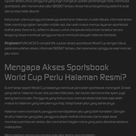
rujukan akses untuk pengguna yang ingin mengikuti update pertandingan bola, membuka
sportsbook, dan menemukan jalur SBOBET terbaru tanpa harus bergantung pada link acak
dari sumber tidak dikenal.
Kebutuhan utama pengguna biasanya sederhana: halaman mudah dibuka, informasi akses
tidak membingungkan, tampilan mobile rapi, dan arah masuk menuju layanan sportsbook
terlihat jelas. Karena itu, artikel ini disusun untuk menjawab kebutuhan tersebut secara
langsung tanpa membuat pengguna harus membuka banyak halaman berbeda.
Ringkasan:
PUNCAK303 menjadi titik rujukan akses sportsbook World Cup dengan fokus
pada kemudahan akses, informasi SBOBET terbaru, dan keamanan pengguna saat mencari
jalur resmi.
Mengapa Akses Sportsbook
World Cup Perlu Halaman Resmi?
Event besar seperti World Cup biasanya membuat pencarian sportsbook meningkat. Di saat
yang sama, halaman tiruan, link pendek tidak jelas, dan tautan dari komentar spam juga
sering bermunculan. Pengguna yang terburu-buru mencari akses bola bisa saja salah
masuk ke halaman yang tampilannya mirip, tetapi bukan jalur yang seharusnya.
Halaman resmi membantu pengguna mendapatkan jalur yang lebih konsisten. Dengan
struktur halaman yang jelas, pengguna dapat melihat informasi utama sejak awal,
membaca pembaruan akses, dan memahami bagian mana yang perlu diperiksa sebelum
melanjutkan.
Memudahkan pengguna menemukan jalur akses yang konsisten.