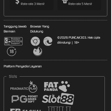
Rata-rata 3 Menit
Rata-rata 5 Menit
Tanggung Jawab
Browser Yang
Bermain
Didukung
©2026 PUNCAK303. Hak cipta
dilindungi | 18+
Platform Penyedia Layanan
Slots