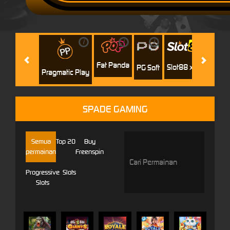
i
i
i
i
i
Facha
Fat Panda
Slot88 x PP
PG Soft
Pragmatic Play
SPADE GAMING
Semua
Top 20
Buy
permainan
Freenspin
Progressive
Slots
Slots