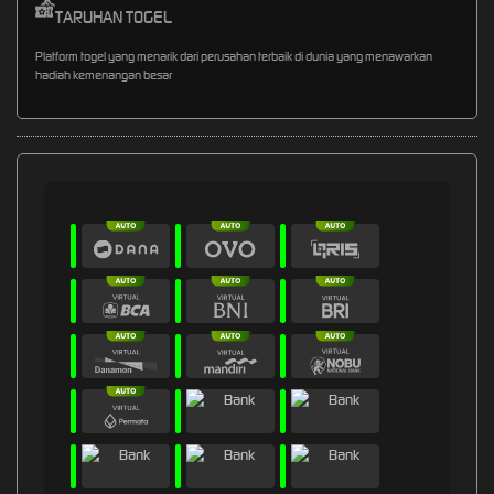
TARUHAN TOGEL
Platform togel yang menarik dari perusahan terbaik di dunia yang menawarkan
hadiah kemenangan besar