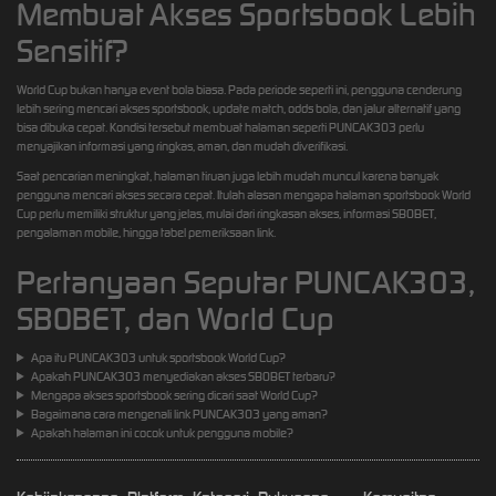
Membuat Akses Sportsbook Lebih
Sensitif?
World Cup bukan hanya event bola biasa. Pada periode seperti ini, pengguna cenderung
lebih sering mencari akses sportsbook, update match, odds bola, dan jalur alternatif yang
bisa dibuka cepat. Kondisi tersebut membuat halaman seperti PUNCAK303 perlu
menyajikan informasi yang ringkas, aman, dan mudah diverifikasi.
Saat pencarian meningkat, halaman tiruan juga lebih mudah muncul karena banyak
pengguna mencari akses secara cepat. Itulah alasan mengapa halaman sportsbook World
Cup perlu memiliki struktur yang jelas, mulai dari ringkasan akses, informasi SBOBET,
pengalaman mobile, hingga tabel pemeriksaan link.
Pertanyaan Seputar PUNCAK303,
SBOBET, dan World Cup
Apa itu PUNCAK303 untuk sportsbook World Cup?
Apakah PUNCAK303 menyediakan akses SBOBET terbaru?
Mengapa akses sportsbook sering dicari saat World Cup?
Bagaimana cara mengenali link PUNCAK303 yang aman?
Apakah halaman ini cocok untuk pengguna mobile?