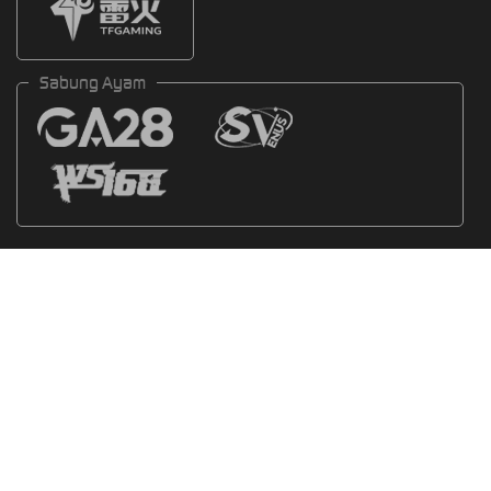
Sabung Ayam