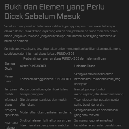
Bukti dan Elemen yang Perlu
Dicek Sebelum Masuk
Sebelum menggunakan halaman sportsbook, pengguna perlu memeriksa beberapa
elemen dasar. Pemeriksaan ini penting karena banyak halaman tiruan memakai nama
brand yang mirip, tampilan yang dibuat serupa, atau tombol akses yang diarahkan ke
halaman berbeda.
Contoh area visual yang bisa digunakan untuk menampilkan bukti tampilan mobile, menu
sportsbook, dan informasi akses terbaru PUNCAK303.
Perbandingan elemen akses PUNCAK303 dan halaman tiruan
Elemen
Akses PUNCAK303
Halaman Tiruan
Dicek
Sering memakai variasi nama
Nama
Konsisten menggunakan PUNCAK303.
berbeda atau tambahan kata yang
brand
tidak jelas.
Tampilan
Rapi, mudah dibaca, dan tidak terlalu
Banyak pop-up, tombol
mobile
banyak gangguan.
mencurigakan, atau halaman kosong.
Informasi
Diletakkan dengan jelas dan mudah
Tidak jelas sumber update-nya dan
akses
ditemukan.
sering berpindah arah.
Navigasi
Sering diarahkan ke halaman lain
Mudah ditemukan dari halaman utama.
sportsbook
yang tidak relevan.
Struktur halaman terlihat konsisten dan
Sering menggunakan redirect
Keamanan
tidak memaksa pengguna membuka
berlebihan atau tautan pendek yang
halaman