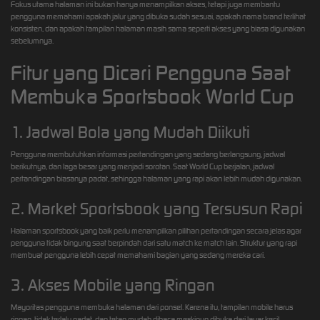
Fokus utama halaman ini bukan hanya menampilkan akses, tetapi juga membantu
pengguna memahami apakah jalur yang dibuka sudah sesuai, apakah nama brand terlihat
konsisten, dan apakah tampilan halaman masih sama seperti akses yang biasa digunakan
sebelumnya.
Fitur yang Dicari Pengguna Saat
Membuka Sportsbook World Cup
1. Jadwal Bola yang Mudah Diikuti
Pengguna membutuhkan informasi pertandingan yang sedang berlangsung, jadwal
berikutnya, dan laga besar yang menjadi sorotan. Saat World Cup berjalan, jadwal
pertandingan biasanya padat, sehingga halaman yang rapi akan lebih mudah digunakan.
2. Market Sportsbook yang Tersusun Rapi
Halaman sportsbook yang baik perlu menampilkan pilihan pertandingan secara jelas agar
pengguna tidak bingung saat berpindah dari satu match ke match lain. Struktur yang rapi
membuat pengguna lebih cepat memahami bagian yang sedang mereka cari.
3. Akses Mobile yang Ringan
Mayoritas pengguna membuka halaman dari ponsel. Karena itu, tampilan mobile harus
ringan, tidak terlalu padat, dan tetap mudah dibaca meskipun dibuka dari layar kecil.