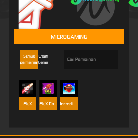
MICROGAMING
Semua
Crash
permainan
Game
FlyX
FlyX Cash Turbo
Incredible Balloon Machine